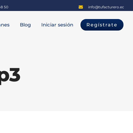
48 50
info@tufacturero.ec
anes
Blog
Iniciar sesión
Regístrate
p3