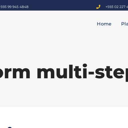
+593 99 945 4848
+593 02 227 
Home
Pl
orm multi-ste