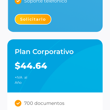
Soporte telefónico
Solicitarlo
Plan Corporativo
$44.64
+IVA al
Año
700 documentos