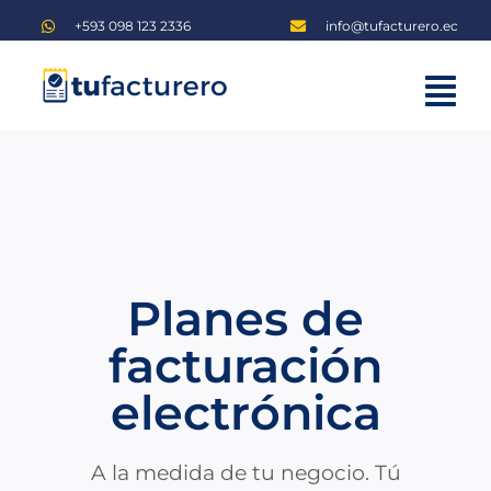
Saltar
+593 098 123 2336
info@tufacturero.ec
al
contenido
Tog
Home
Nav
Planes
Blog
Iniciar sesión
Planes de
Regístrate
facturación
electrónica
A la medida de tu negocio. Tú