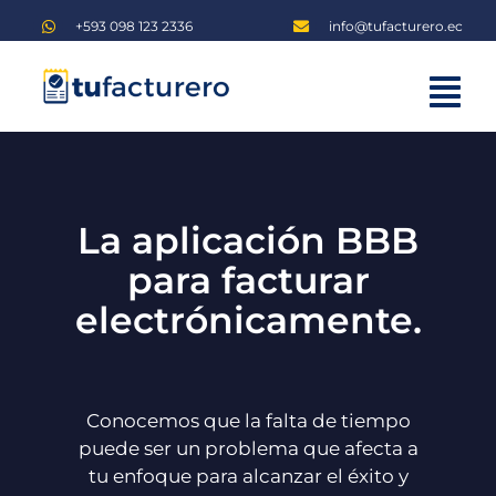
Saltar
+593 098 123 2336
info@tufacturero.ec
al
contenido
Tog
Home
Nav
Planes
La aplicación BBB
Blog
para facturar
Iniciar sesión
electrónicamente.
Regístrate
Conocemos que la falta de tiempo
puede ser un problema que afecta a
tu enfoque para alcanzar el éxito y