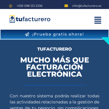
Saltar
+593 098 123 2336
info@tufacturero.ec
al
contenido
Tog
Home
Nav
¡Prueba gratis ahora!
Planes
TUFACTURERO
Blog
MUCHO MÁS QUE
Iniciar sesión
FACTURACIÓN
ELECTRÓNICA
Regístrate
Con nuestro sistema podrás realizar todas
las actividades relacionadas a la gestión de
ventas de tu negocio, sin complicaciones,