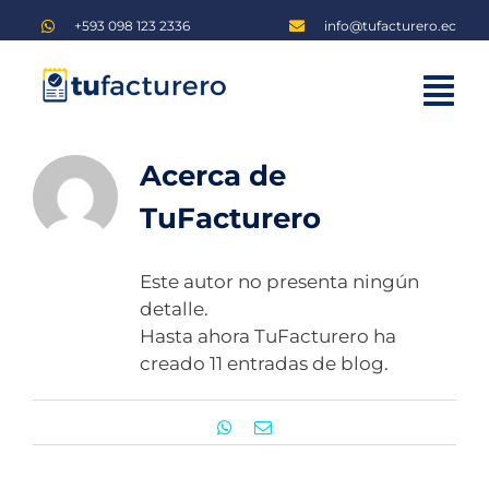
Saltar
+593 098 123 2336
info@tufacturero.ec
al
contenido
Tog
Home
Nav
Acerca de
Planes
TuFacturero
Blog
Este autor no presenta ningún
Iniciar sesión
detalle.
Regístrate
Hasta ahora TuFacturero ha
creado 11 entradas de blog.
WhatsApp
Correo
electrónico