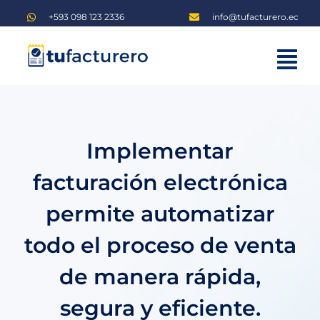
Saltar
+593 098 123 2336
info@tufacturero.ec
al
contenido
Tog
Home
Nav
Planes
Implementar
Blog
facturación electrónica
Iniciar sesión
permite automatizar
Regístrate
todo el proceso de venta
de manera rápida,
segura y eficiente.