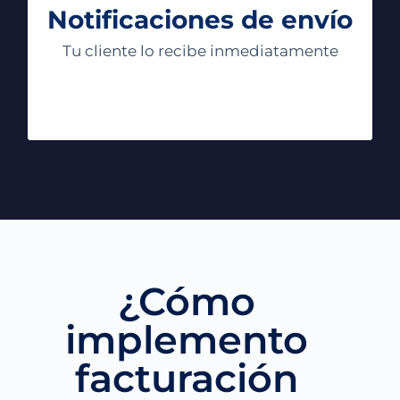
Notificaciones de envío
la App de tus documentos autorizados, y
también puedes compartir los enlaces
Tu cliente lo recibe inmediatamente
vía WhatsApp u otras vías de
comunicación.
¿Cómo
implemento
facturación