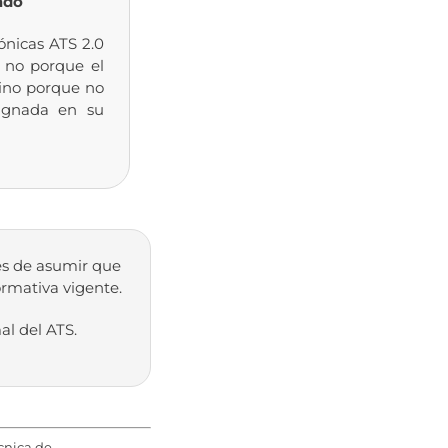
ado
ónicas ATS 2.0
 no porque el
sino porque no
signada en su
es de asumir que
ormativa vigente.
l del ATS.
écnica de