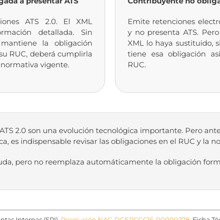
gada a presentar ATS
Contribuyente no oblig
ciones ATS 2.0. El XML
Emite retenciones electr
ormación detallada. Sin
y no presenta ATS. Pero
mantiene la obligación
XML lo haya sustituido, 
 su RUC, deberá cumplirla
tiene esa obligación a
 normativa vigente.
RUC.
 ATS 2.0 son una evolución tecnológica importante. Pero ant
ica, es indispensable revisar las obligaciones en el RUC y la n
uda, pero no reemplaza automáticamente la obligación forma
ntas Internas (SRI).
Resolución NAC-DGERCGC16-00000278
. Ficha T