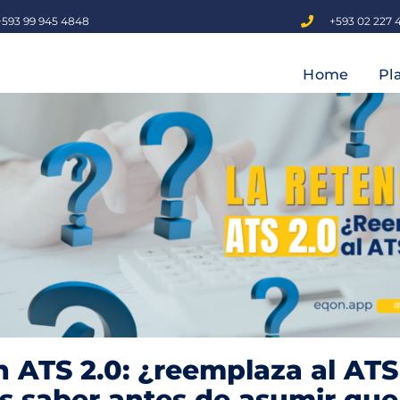
+593 99 945 4848
+593 02 227 
Home
Pl
 ATS 2.0: ¿reemplaza al ATS
 saber antes de asumir que 