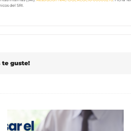
cos del SRI.
te guste!