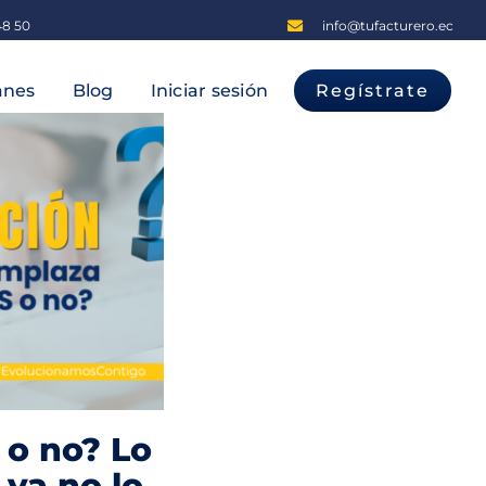
48 50
info@tufacturero.ec
anes
Blog
Iniciar sesión
Regístrate
 o no? Lo
ya no lo