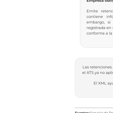
Empresa obli
Emite reten
contiene inf
embargo, si 
registrada en
conforme a la
Las retenciones
el ATS ya no apl
El XML ay
Fuentes:
Servicio de Re