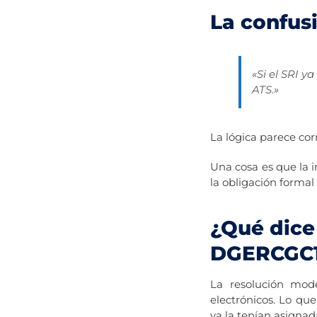
La confu
«Si el SRI y
ATS.»
La lógica parece cor
Una cosa es que la 
la obligación formal
¿Qué dice
DGERCGC1
La resolución mode
electrónicos. Lo qu
ya la tenían asignad