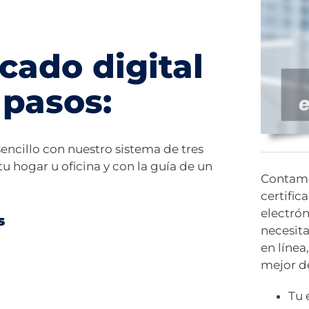
icado digital
 pasos:
encillo con nuestro sistema de tres
u hogar u oficina y con la guía de un
Contamos
certific
electrón
s
necesita
en línea
mejor de
Tu 