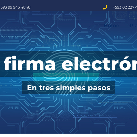
+593 99 945 4848
+593 02 227 
Home
Pl
 firma electró
En tres simples pasos