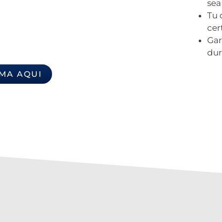
sea
Tu 
cer
Gar
dur
RMA AQUI