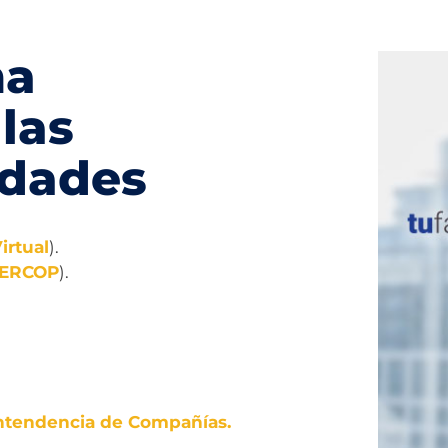
ma
 las
idades
irtual
).
ERCOP
).
ntendencia de Compañías.