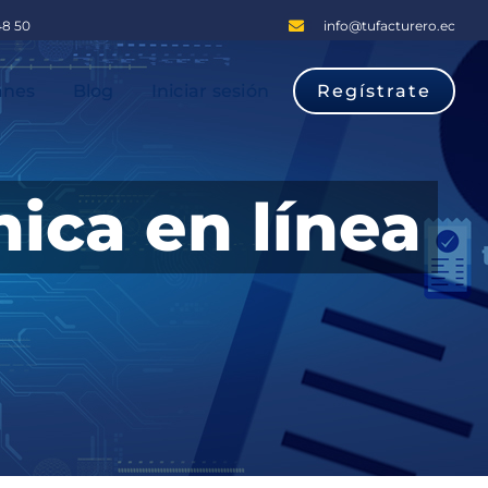
48 50
info@tufacturero.ec
anes
Blog
Iniciar sesión
Regístrate
nica en línea