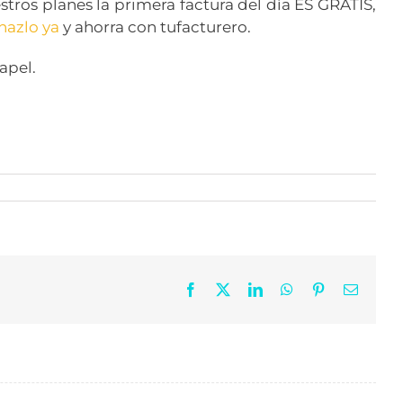
estros planes la primera factura del día ES GRATIS,
hazlo ya
y ahorra con tufacturero.
apel.
Facebook
X
LinkedIn
WhatsApp
Pinterest
Correo
electrón