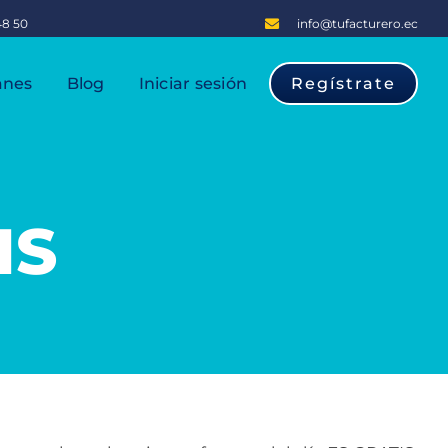
48 50
info@tufacturero.ec
anes
Blog
Iniciar sesión
Regístrate
IS