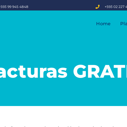
+593 99 945 4848
+593 02 227 
Home
Pl
acturas GRAT