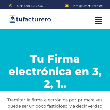
Saltar
+593 098 123 2336
info@tufacturero.ec
al
contenido
Tog
Home
Nav
Planes
Blog
Tu Firma
Iniciar sesión
electrónica en 3,
Regístrate
2, 1..
Tramitar la firma electrónica por primera vez
puede ser un poco fastidioso, y a decir verdad