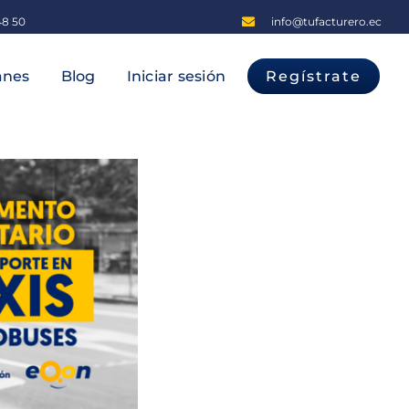
48 50
info@tufacturero.ec
anes
Blog
Iniciar sesión
Regístrate