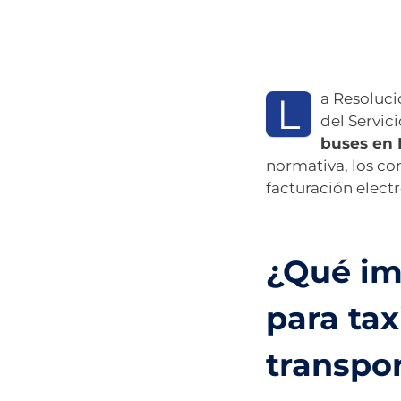
L
a Resoluci
del Servic
buses en 
normativa, los c
facturación electr
¿Qué imp
para tax
transpo