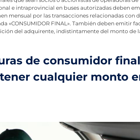
rales que sean socios o accionistas de operadoras de
onal e intraprovincial en buses autorizadas deben emi
en mensual por las transacciones relacionadas con d
enda «CONSUMIDOR FINAL». También deben emitir fac
tición del adquirente, indistintamente del monto de l
uras de consumidor fina
tener cualquier monto e