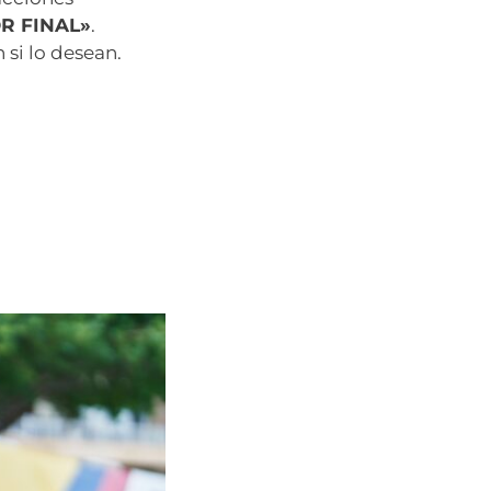
R FINAL»
.
si lo desean.