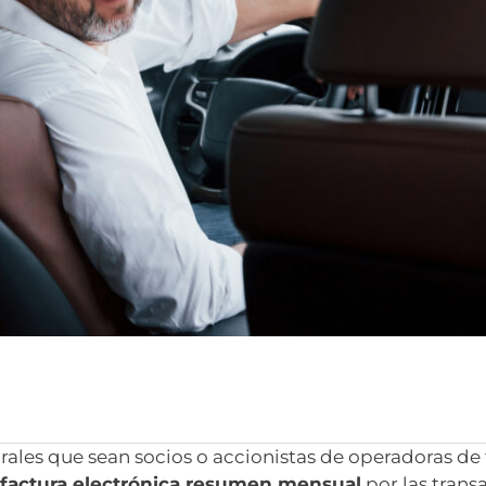
rales que sean socios o accionistas de operadoras de 
a
factura electrónica resumen mensual
por las trans