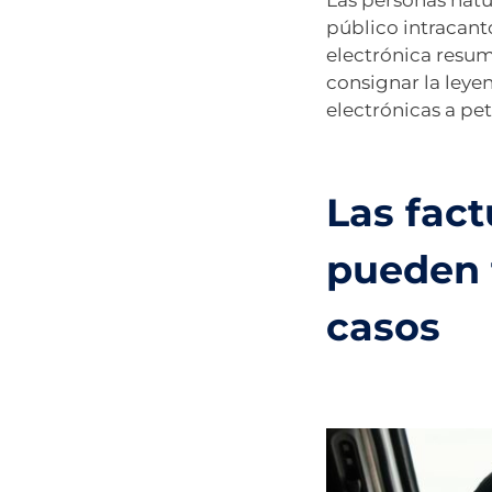
Las personas natu
público intracant
electrónica resum
consignar la ley
electrónicas a pe
Las fact
pueden 
casos