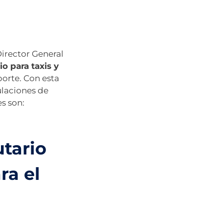
Director General
o para taxis y
porte. Con esta
ulaciones de
es son:
utario
ra el