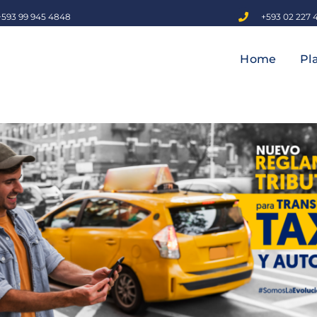
+593 99 945 4848
+593 02 227 
Home
Pl